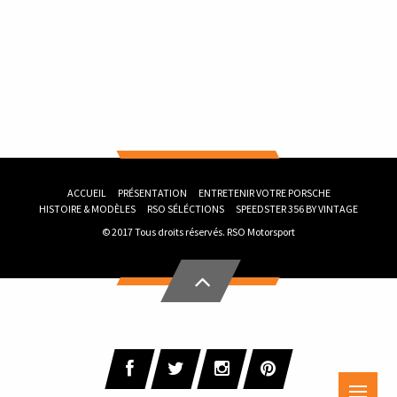
ACCUEIL
PRÉSENTATION
ENTRETENIR VOTRE PORSCHE
HISTOIRE & MODÈLES
RSO SÉLÉCTIONS
SPEEDSTER 356 BY VINTAGE
© 2017 Tous droits réservés.
RSO Motorsport
Me